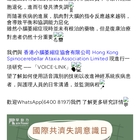
胞退化，進而引發共濟失調
而隨著疾病的進展，肌肉對大腦的指令反應越來越弱，
會導致平衡和協調能力惡化
雖然小腦萎縮症現時並未有根治的藥物，但是復康治療
對患者仍然十分重要
我們與
香港小腦萎縮症協會有限公司 Hong Kong
Spinocerebellar Ataxia Association Limited
現進行一
項研究 ── 「VOICE⋅LINK」
望了解如何使用語音識別的技術以改進神經系統疾病患
者，與護理人員的日常溝通，並監測病程
歡迎WhatsApp(6400 8197)我們 了解更多研究詳情