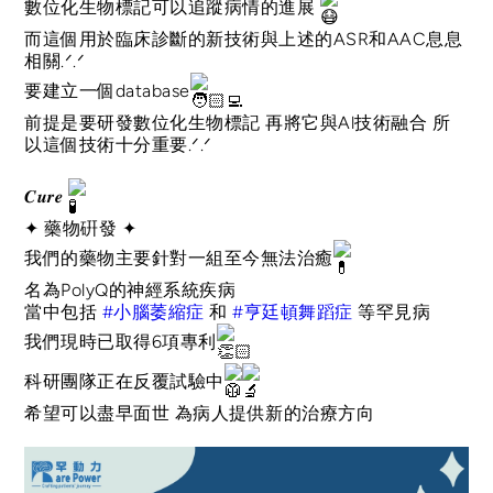
數位化生物標記可以追蹤病情的進展
而這個用於臨床診斷的新技術與上述的ASR和AAC息息
相關.ᐟ.ᐟ
要建立一個database
前提是要研發數位化生物標記 再將它與Al技術融合 所
以這個技術十分重要.ᐟ.ᐟ
𝑪𝒖𝒓𝒆
✦ 藥物硏發 ✦
我們的藥物主要針對一組至今無法治癒
名為PolyQ的神經系統疾病
當中包括
#小腦萎縮症
和
#亨廷頓舞蹈症
等罕見病
我們現時已取得6項專利
科研團隊正在反覆試驗中
希望可以盡早面世 為病人提供新的治療方向